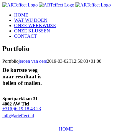
Skip
to
HOME
content
WAT WIJ DOEN
ONZE WERKWIJZE
ONZE KLUSSEN
CONTACT
Portfolio
Portfolio
jeroen van oers
2019-03-02T12:56:03+01:00
De kortste weg
naar resultaat is
bellen of mailen.
Sportparklaan 31
4002 AW Tiel
+31(0)6 19 18 43 23
info@arteffect.nl
HOME